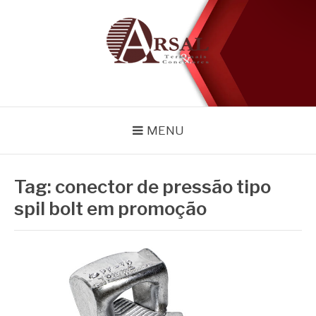
Pular
para
o
conteúdo
BLOG
Especialistas em conectores e acessórios
MENU
Tag:
conector de pressão tipo
spil bolt em promoção