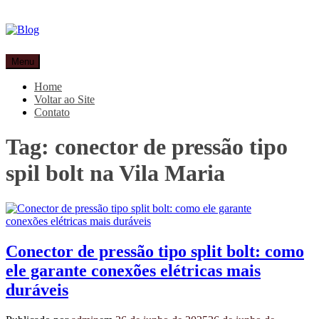
Pular
para
o
conteúdo
Blog
Especialistas em conectores e acessórios
Menu
Home
Voltar ao Site
Contato
Tag:
conector de pressão tipo
spil bolt na Vila Maria
Conector de pressão tipo split bolt: como
ele garante conexões elétricas mais
duráveis