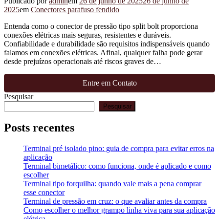
Publicado por
admin
em
26 de junho de 2025
26 de junho de
2025
em
Conectores parafuso fendido
Entenda como o conector de pressão tipo split bolt proporciona
conexões elétricas mais seguras, resistentes e duráveis.
Confiabilidade e durabilidade são requisitos indispensáveis quando
falamos em conexões elétricas. Afinal, qualquer falha pode gerar
desde prejuízos operacionais até riscos graves de…
Entre em Contato
Pesquisar
Pesquisar
Posts recentes
Terminal pré isolado pino: guia de compra para evitar erros na
aplicação
Terminal bimetálico: como funciona, onde é aplicado e como
escolher
Terminal tipo forquilha: quando vale mais a pena comprar
esse conector
Terminal de pressão em cruz: o que avaliar antes da compra
Como escolher o melhor grampo linha viva para sua aplicação
elétrica