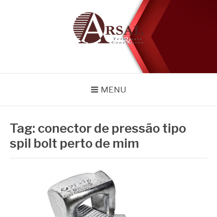
Pular
para
o
conteúdo
BLOG
Especialistas em conectores e acessórios
MENU
Tag:
conector de pressão tipo
spil bolt perto de mim