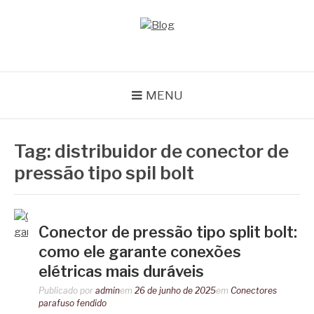
Pular
para
o
BLOG
Especialistas em conectores e acessórios
conteúdo
MENU
Tag:
distribuidor de conector de
pressão tipo spil bolt
Conector de pressão tipo split bolt:
como ele garante conexões
elétricas mais duráveis
Publicado por
admin
em
26 de junho de 2025
em
Conectores
parafuso fendido