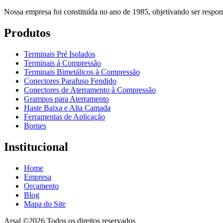
Nossa empresa foi constituída no ano de 1985, objetivando ser respons
Produtos
Terminais Pré Isolados
Terminais á Compressão
Terminais Bimetálicos à Compressão
Conectores Parafuso Fendido
Conectores de Aterramento à Compressão
Grampos para Aterramento
Haste Baixa e Alta Camada
Ferramentas de Aplicação
Bornes
Institucional
Home
Empresa
Orçamento
Blog
Mapa do Site
Arsal ©
2026 Todos os direitos reservados