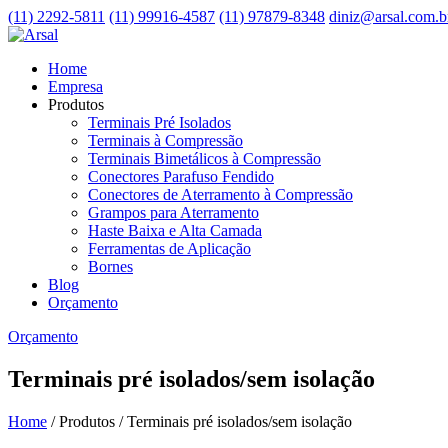
(11) 2292-5811
(11) 99916-4587
(11) 97879-8348
diniz@arsal.com.b
Home
Empresa
Produtos
Terminais Pré Isolados
Terminais à Compressão
Terminais Bimetálicos à Compressão
Conectores Parafuso Fendido
Conectores de Aterramento à Compressão
Grampos para Aterramento
Haste Baixa e Alta Camada
Ferramentas de Aplicação
Bornes
Blog
Orçamento
Orçamento
Terminais pré isolados/sem isolação
Home
/ Produtos /
Terminais pré isolados/sem isolação