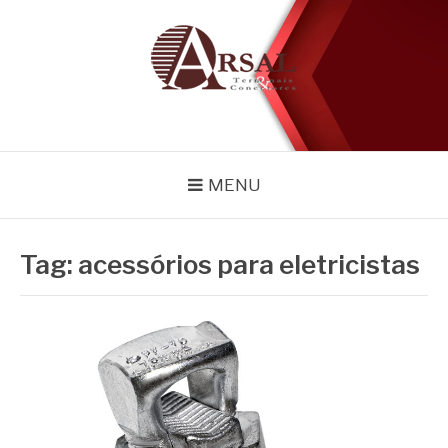
Pular
para
o
conteúdo
BLOG
Especialistas em conectores e acessórios
MENU
Tag:
acessórios para eletricistas