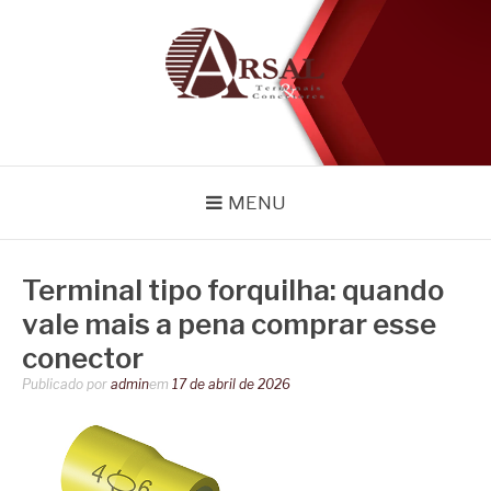
Pular
para
o
conteúdo
BLOG
Especialistas em conectores e acessórios
MENU
Terminal tipo forquilha: quando
vale mais a pena comprar esse
conector
Publicado por
admin
em
17 de abril de 2026