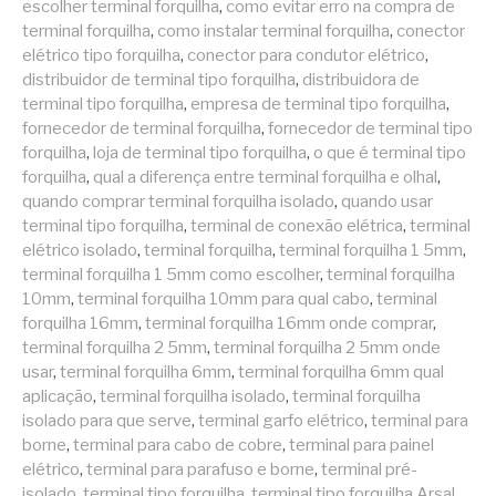
escolher terminal forquilha
,
como evitar erro na compra de
terminal forquilha
,
como instalar terminal forquilha
,
conector
elétrico tipo forquilha
,
conector para condutor elétrico
,
distribuidor de terminal tipo forquilha
,
distribuidora de
terminal tipo forquilha
,
empresa de terminal tipo forquilha
,
fornecedor de terminal forquilha
,
fornecedor de terminal tipo
forquilha
,
loja de terminal tipo forquilha
,
o que é terminal tipo
forquilha
,
qual a diferença entre terminal forquilha e olhal
,
quando comprar terminal forquilha isolado
,
quando usar
terminal tipo forquilha
,
terminal de conexão elétrica
,
terminal
elétrico isolado
,
terminal forquilha
,
terminal forquilha 1 5mm
,
terminal forquilha 1 5mm como escolher
,
terminal forquilha
10mm
,
terminal forquilha 10mm para qual cabo
,
terminal
forquilha 16mm
,
terminal forquilha 16mm onde comprar
,
terminal forquilha 2 5mm
,
terminal forquilha 2 5mm onde
usar
,
terminal forquilha 6mm
,
terminal forquilha 6mm qual
aplicação
,
terminal forquilha isolado
,
terminal forquilha
isolado para que serve
,
terminal garfo elétrico
,
terminal para
borne
,
terminal para cabo de cobre
,
terminal para painel
elétrico
,
terminal para parafuso e borne
,
terminal pré-
isolado
,
terminal tipo forquilha
,
terminal tipo forquilha Arsal
,