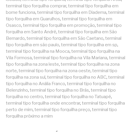
terminal tipo forquilha comprar
,
terminal tipo forquilha em
borne funciona
,
terminal tipo forquilha em Diadema
,
terminal
tipo forquilha em Guarulhos
,
terminal tipo forquilha em
Osasco
,
terminal tipo forquilha em promoção
,
terminal tipo
forquilha em Santo André
,
terminal tipo forquilha em São
Bernardo
,
terminal tipo forquilha em São Caetano
,
terminal
tipo forquilha em são paulo
,
terminal tipo forquilha em sp
,
terminal tipo forquilha na Mooca
,
terminal tipo forquilha na
Vila Formosa
,
terminal tipo forquilha na Vila Mariana
,
terminal
tipo forquilha na zona leste
,
terminal tipo forquilha na zona
norte
,
terminal tipo forquilha na zona oeste
,
terminal tipo
forquilha na zona sul
,
terminal tipo forquilha no ABC
,
terminal
tipo forquilha no Anália Franco
,
terminal tipo forquilha no
Belenzinho
,
terminal tipo forquilha no Brás
,
terminal tipo
forquilha no centro
,
terminal tipo forquilha no Tatuapé
,
terminal tipo forquilha onde encontrar
,
terminal tipo forquilha
perto de mim
,
terminal tipo forquilha preço
,
terminal tipo
forquilha próximo a mim