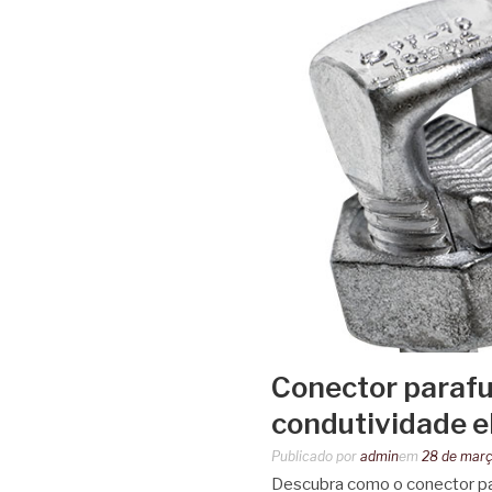
Conector parafu
condutividade el
Publicado por
admin
em
28 de mar
Descubra como o conector para