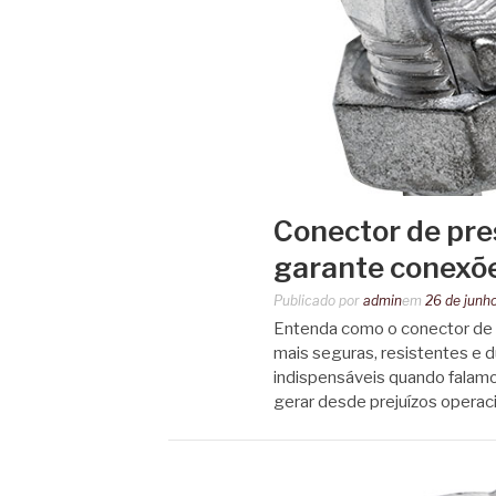
Conector de pres
garante conexõe
Publicado por
admin
em
26 de junh
Entenda como o conector de p
mais seguras, resistentes e du
indispensáveis quando falamos
gerar desde prejuízos operac