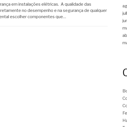
rança em instalações elétricas. A qualidade das
a
diretamente no desempenho e na segurança de qualquer
ju
amental escolher componentes que…
ju
m
ab
m
B
Co
Co
Fe
Ha