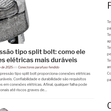
Te
pa
Te
ap
Te
são tipo split bolt: como ele
pe
s elétricas mais duráveis
Te
an
o de 2025
em
Conectores parafuso fendido
Co
ressão tipo split bolt proporciona conexões elétricas
ráveis. Confiabilidade e durabilidade são requisitos
pa
 em conexões elétricas. Afinal, qualquer falha pode
ionais até riscos graves de…