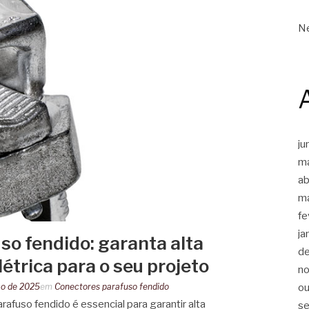
Ne
ju
m
ab
m
fe
ja
so fendido: garanta alta
d
étrica para o seu projeto
n
ço de 2025
em
Conectores parafuso fendido
ou
fuso fendido é essencial para garantir alta
s