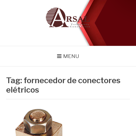
Pular
para
o
conteúdo
BLOG
Especialistas em conectores e acessórios
MENU
Tag:
fornecedor de conectores
elétricos