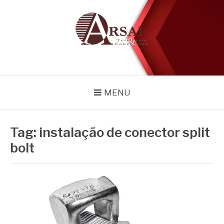
Pular
para
o
conteúdo
BLOG
Especialistas em conectores e acessórios
MENU
Tag:
instalação de conector split
bolt