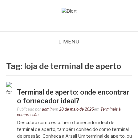
Pular
para
o
BLOG
Especialistas em conectores e acessórios
conteúdo
MENU
Tag:
loja de terminal de aperto
Terminal de aperto: onde encontrar
o fornecedor ideal?
Publicado por
admin
em
28 de maio de 2025
em
Terminais à
compressão
Descubra como escolher o fornecedor ideal de
terminal de aperto, também conhecido como terminal
de pressão. Conheça a Arsal! Um terminal de aperto, ou