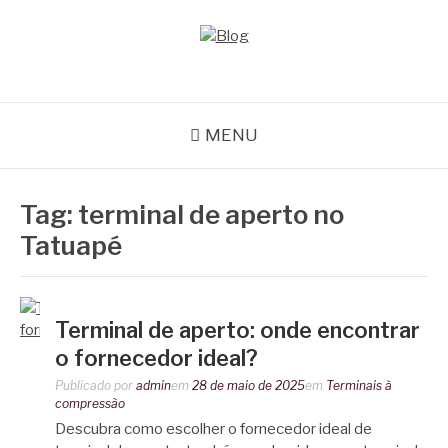
Pular
para
o
BLOG
Especialistas em conectores e acessórios
conteúdo
MENU
Tag:
terminal de aperto no
Tatuapé
Terminal de aperto: onde encontrar
o fornecedor ideal?
Publicado por
admin
em
28 de maio de 2025
em
Terminais à
compressão
Descubra como escolher o fornecedor ideal de