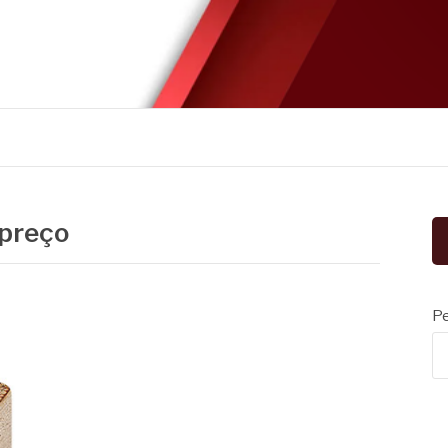
 preço
Pe