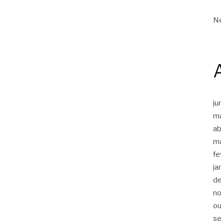
Ne
ju
m
ab
m
fe
ja
d
n
ou
s