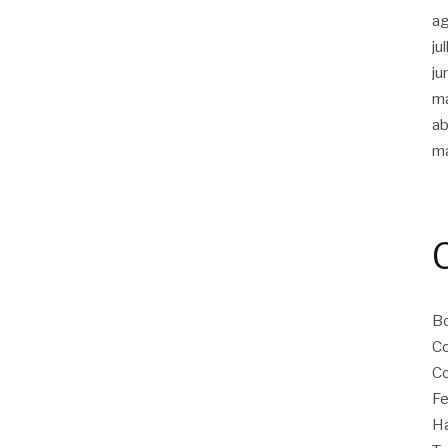
a
ju
ju
m
ab
m
B
Co
Co
Fe
Ha