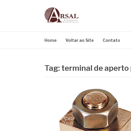
Pular
para
o
conteúdo
BLOG
Especialistas em conectores e acessórios
Home
Voltar ao Site
Contato
Tag:
terminal de aperto