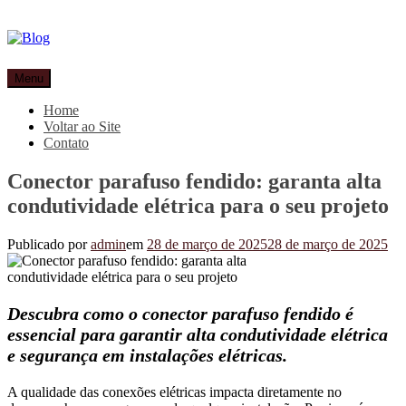
Pular
para
o
conteúdo
Blog
Especialistas em conectores e acessórios
Menu
Home
Voltar ao Site
Contato
Conector parafuso fendido: garanta alta
condutividade elétrica para o seu projeto
Publicado por
admin
em
28 de março de 2025
28 de março de 2025
Descubra como o conector parafuso fendido é
essencial para garantir alta condutividade elétrica
e segurança em instalações elétricas.
A qualidade das conexões elétricas impacta diretamente no