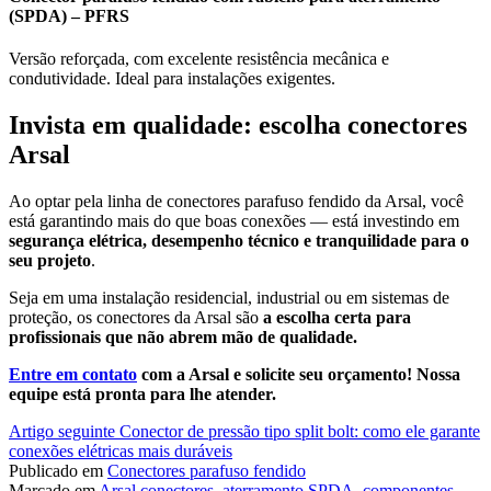
(SPDA) – PFRS
Versão reforçada, com excelente resistência mecânica e
condutividade. Ideal para instalações exigentes.
Invista em qualidade: escolha conectores
Arsal
Ao optar pela linha de conectores parafuso fendido da Arsal, você
está garantindo mais do que boas conexões — está investindo em
segurança elétrica, desempenho técnico e tranquilidade para o
seu projeto
.
Seja em uma instalação residencial, industrial ou em sistemas de
proteção, os conectores da Arsal são
a escolha certa para
profissionais que não abrem mão de qualidade.
Entre em contato
com a Arsal e solicite seu orçamento! Nossa
equipe está pronta para lhe atender.
Continue
Artigo seguinte
Conector de pressão tipo split bolt: como ele garante
conexões elétricas mais duráveis
lendo
Publicado em
Conectores parafuso fendido
Marcado em
Arsal conectores
,
aterramento SPDA
,
componentes