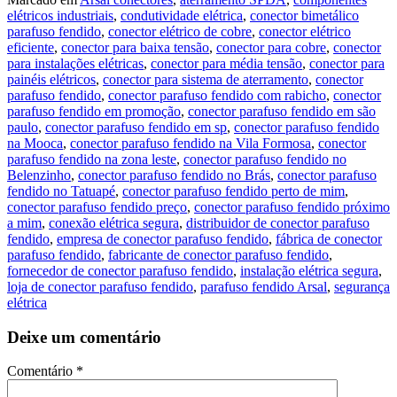
elétricos industriais
,
condutividade elétrica
,
conector bimetálico
parafuso fendido
,
conector elétrico de cobre
,
conector elétrico
eficiente
,
conector para baixa tensão
,
conector para cobre
,
conector
para instalações elétricas
,
conector para média tensão
,
conector para
painéis elétricos
,
conector para sistema de aterramento
,
conector
parafuso fendido
,
conector parafuso fendido com rabicho
,
conector
parafuso fendido em promoção
,
conector parafuso fendido em são
paulo
,
conector parafuso fendido em sp
,
conector parafuso fendido
na Mooca
,
conector parafuso fendido na Vila Formosa
,
conector
parafuso fendido na zona leste
,
conector parafuso fendido no
Belenzinho
,
conector parafuso fendido no Brás
,
conector parafuso
fendido no Tatuapé
,
conector parafuso fendido perto de mim
,
conector parafuso fendido preço
,
conector parafuso fendido próximo
a mim
,
conexão elétrica segura
,
distribuidor de conector parafuso
fendido
,
empresa de conector parafuso fendido
,
fábrica de conector
parafuso fendido
,
fabricante de conector parafuso fendido
,
fornecedor de conector parafuso fendido
,
instalação elétrica segura
,
loja de conector parafuso fendido
,
parafuso fendido Arsal
,
segurança
elétrica
Deixe um comentário
Comentário
*