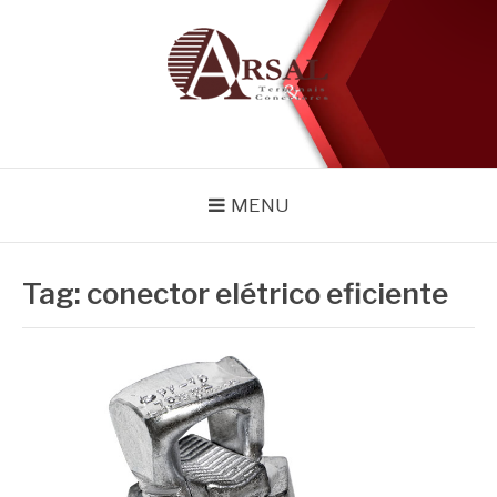
Pular
para
o
conteúdo
BLOG
Especialistas em conectores e acessórios
MENU
Tag:
conector elétrico eficiente