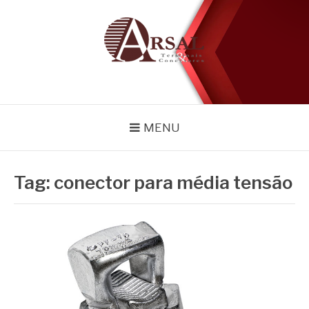
Pular
para
o
conteúdo
BLOG
Especialistas em conectores e acessórios
MENU
Tag:
conector para média tensão