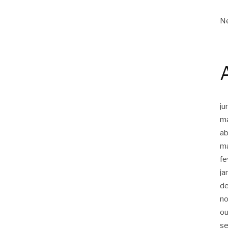
Ne
ju
m
ab
m
fe
ja
d
n
ou
s