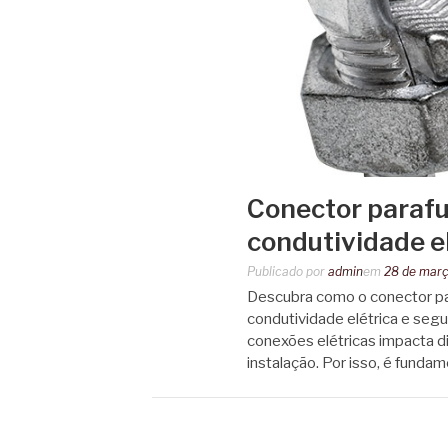
Conector parafu
condutividade el
Publicado por
admin
em
28 de mar
Descubra como o conector para
condutividade elétrica e segu
conexões elétricas impacta 
instalação. Por isso, é fund