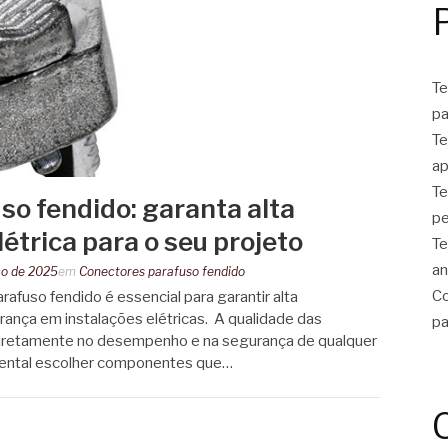
Te
pa
Te
ap
Te
so fendido: garanta alta
pe
étrica para o seu projeto
Te
an
ço de 2025
em
Conectores parafuso fendido
Co
fuso fendido é essencial para garantir alta
rança em instalações elétricas. A qualidade das
pa
diretamente no desempenho e na segurança de qualquer
amental escolher componentes que…