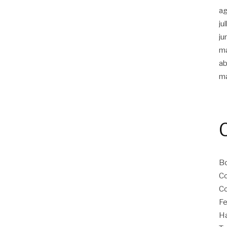
a
ju
ju
m
ab
m
B
Co
Co
Fe
Ha