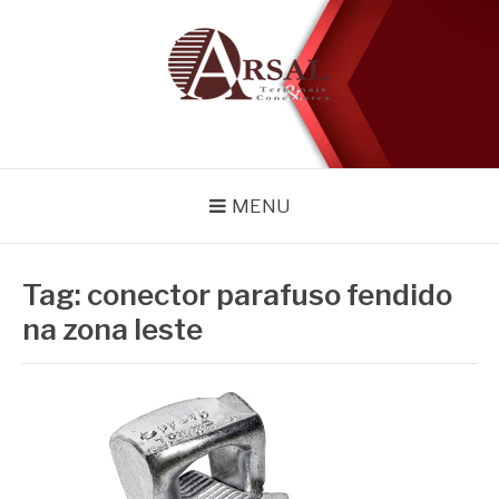
Pular
para
o
conteúdo
BLOG
Especialistas em conectores e acessórios
MENU
Tag:
conector parafuso fendido
na zona leste