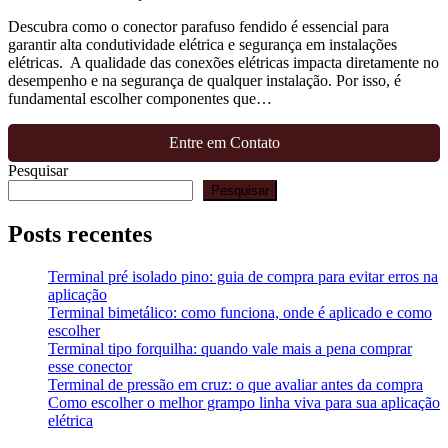
Descubra como o conector parafuso fendido é essencial para
garantir alta condutividade elétrica e segurança em instalações
elétricas. A qualidade das conexões elétricas impacta diretamente no
desempenho e na segurança de qualquer instalação. Por isso, é
fundamental escolher componentes que…
Entre em Contato
Pesquisar
Pesquisar
Posts recentes
Terminal pré isolado pino: guia de compra para evitar erros na
aplicação
Terminal bimetálico: como funciona, onde é aplicado e como
escolher
Terminal tipo forquilha: quando vale mais a pena comprar
esse conector
Terminal de pressão em cruz: o que avaliar antes da compra
Como escolher o melhor grampo linha viva para sua aplicação
elétrica