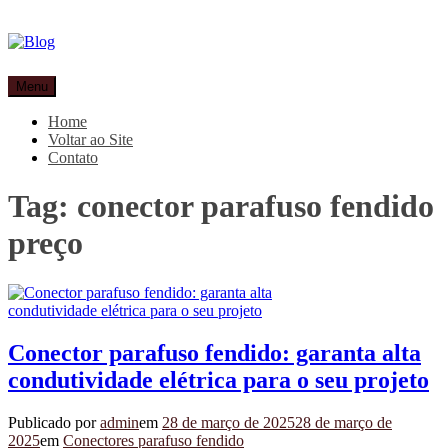
Pular
para
o
conteúdo
Blog
Especialistas em conectores e acessórios
Menu
Home
Voltar ao Site
Contato
Tag:
conector parafuso fendido
preço
Conector parafuso fendido: garanta alta
condutividade elétrica para o seu projeto
Publicado por
admin
em
28 de março de 2025
28 de março de
2025
em
Conectores parafuso fendido