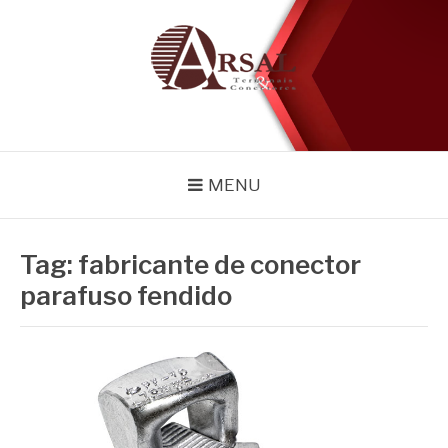
Pular
para
o
conteúdo
BLOG
Especialistas em conectores e acessórios
MENU
Tag:
fabricante de conector
parafuso fendido