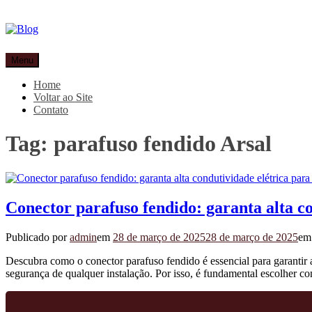
Pular
para
o
conteúdo
Blog
Especialistas em conectores e acessórios
Menu
Home
Voltar ao Site
Contato
Tag:
parafuso fendido Arsal
Conector parafuso fendido: garanta alta co
Publicado por
admin
em
28 de março de 2025
28 de março de 2025
e
Descubra como o conector parafuso fendido é essencial para garantir 
segurança de qualquer instalação. Por isso, é fundamental escolher