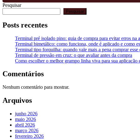
Pesquisar
Pesquisar
Posts recentes
Terminal pré isolado pino: guia de compra para evitar erros na 
Terminal bimetálico: como funciona, onde é aplicado e como e
Terminal tipo forquilha: quando vale mais a pena comprar esse
Terminal de pressão em cruz: o que avaliar antes da compra
Como escolher o melhor grampo linha viva para sua aplicação e
Comentários
Nenhum comentário para mostrar.
Arquivos
junho 2026
maio 2026
abril 2026
março 2026
fevereiro 2026