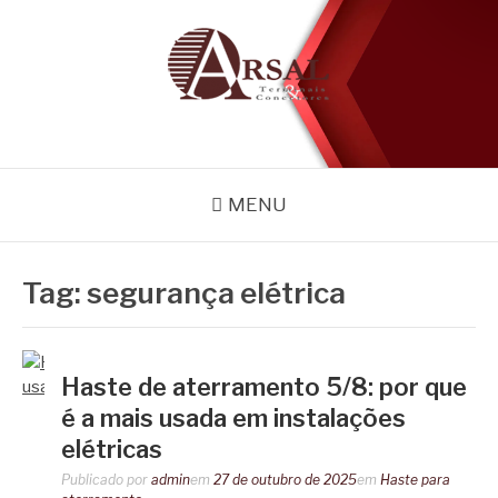
Pular
para
o
conteúdo
BLOG
Especialistas em conectores e acessórios
MENU
Tag:
segurança elétrica
Haste de aterramento 5/8: por que
é a mais usada em instalações
elétricas
Publicado por
admin
em
27 de outubro de 2025
em
Haste para